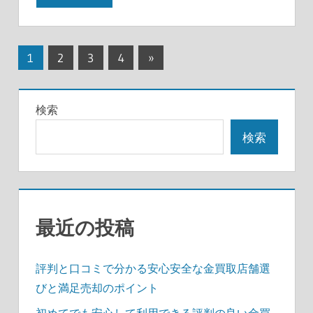
投
次
1
2
3
4
»
の
稿
記
の
検索
事
ペ
検索
ー
ジ
送
最近の投稿
り
評判と口コミで分かる安心安全な金買取店舗選
びと満足売却のポイント
初めてでも安心して利用できる評判の良い金買