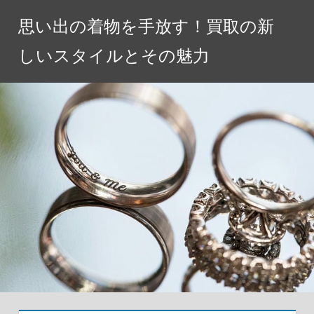
コ
思い出の着物を手放す！買取の新
ン
テ
しいスタイルとその魅力
ン
ツ
へ
ス
キ
ッ
プ