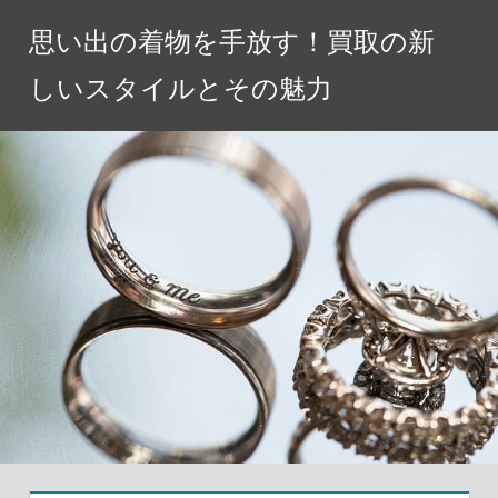
コ
思い出の着物を手放す！買取の新
ン
テ
しいスタイルとその魅力
ン
ツ
へ
ス
キ
ッ
プ